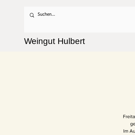
Weingut Hulbert
Freit
ge
Im Au