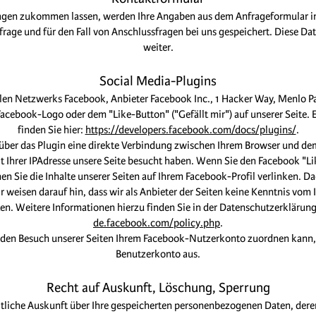
agen zukommen lassen, werden Ihre Angaben aus dem Anfrageformular in
age und für den Fall von Anschlussfragen bei uns gespeichert. Diese Dat
weiter.
Social Media-Plugins
alen Netzwerks Facebook, Anbieter Facebook Inc., 1 Hacker Way, Menlo Par
cebook-Logo oder dem "Like-Button" ("Gefällt mir") auf unserer Seite. 
finden Sie hier:
https://developers.facebook.com/docs/plugins/
.
über das Plugin eine direkte Verbindung zwischen Ihrem Browser und de
mit Ihrer IPAdresse unsere Seite besucht haben. Wenn Sie den Facebook "L
n Sie die Inhalte unserer Seiten auf Ihrem Facebook-Profil verlinken. 
weisen darauf hin, dass wir als Anbieter der Seiten keine Kenntnis vom 
n. Weitere Informationen hierzu finden Sie in der Datenschutzerklärun
de.facebook.com/policy.php
.
den Besuch unserer Seiten Ihrem Facebook-Nutzerkonto zuordnen kann, l
Benutzerkonto aus.
Recht auf Auskunft, Löschung, Sperrung
eltliche Auskunft über Ihre gespeicherten personenbezogenen Daten, d