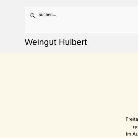
Weingut Hulbert
Freit
ge
Im Au