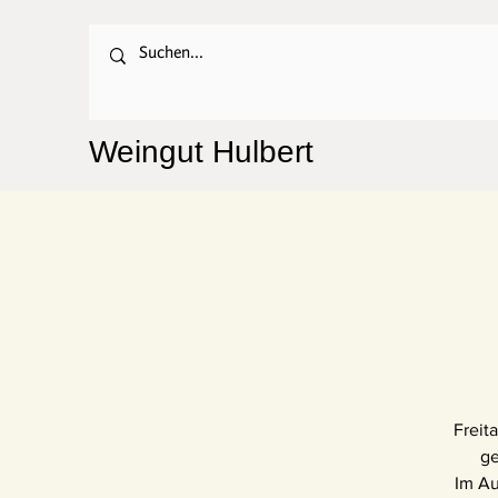
Weingut Hulbert
Freit
ge
Im Au